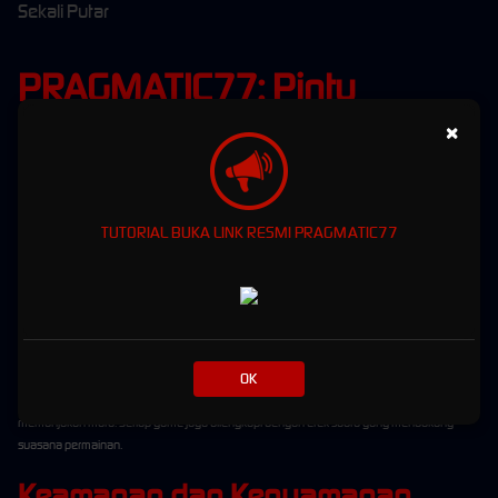
Sekali Putar
PRAGMATIC77: Pintu
Gerbang ke Auto Maxwin
×
dengan Sekali Putar
Di era digital seperti sekarang, permainan slot online semakin diminati oleh berbagai
TUTORIAL BUKA LINK RESMI PRAGMATIC77
kalangan. Salah satu platform yang sedang naik daun adalah Pragmatic77. Situs ini
menawarkan beragam fitur menarik yang membuat para pemain betah berlama-lama
menikmati setiap putaran.
Ragam Pilihan Permainan
OK
Pragmatic77
menghadirkan banyak pilihan slot dengan tema yang bervariasi. Mulai dari
tema petualangan, fantasi, hingga klasik, semua bisa dinikmati dengan tampilan grafis yang
memanjakan mata. Setiap game juga dilengkapi dengan efek suara yang mendukung
suasana permainan.
Keamanan dan Kenyamanan