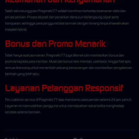
Salah satu keunggulan Pragmatic77 adalah komitmen terhadap keamanan data dan
privasi pemain. Proses deposit dan penarikan dana pun berlangsung cepat serta
transparan, sehingga para pengguna bisa bermain dengan tenang tanpa khawatir akan
masalah teknis.
Bonus dan Promo Menarik
Tidak hanya soal permainan, Pragmatic77 juga dikenal rutin memberikan bonus dan
promosi kepada para member. Mulai dari bonus new member, cashback, hingga free spin,
semua dirancang untuk menambah peluang kemenangan dan memberikan pengalaman
bermain yang lebih seru.
Layanan Pelanggan Responsif
Tim customer service di Pragmatic77 siap membantu para pemain selama 24 jam penuh.
Layanan ini memudahkan pengguna untuk mendapatkan solusi ketika menghadapi
kendala selama bermain.