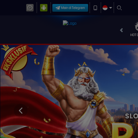
Main di Telegram
HOT 