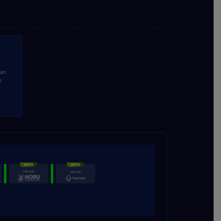
aan
e