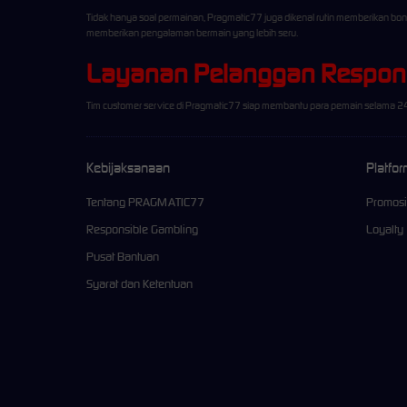
Tidak hanya soal permainan, Pragmatic77 juga dikenal rutin memberikan b
memberikan pengalaman bermain yang lebih seru.
Layanan Pelanggan Respons
Tim customer service di Pragmatic77 siap membantu para pemain selama 2
Kebijaksanaan
Platfor
Tentang PRAGMATIC77
Promosi
Responsible Gambling
Loyalty
Pusat Bantuan
Syarat dan Ketentuan