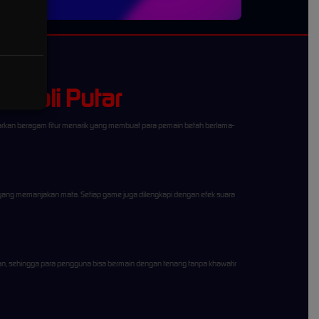
ekali Putar
nawarkan beragam fitur menarik yang membuat para pemain betah berlama-
is yang memanjakan mata. Setiap game juga dilengkapi dengan efek suara
an, sehingga para pengguna bisa bermain dengan tenang tanpa khawatir