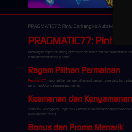
PRAGMATIC77: Pintu Gerbang ke Auto Maxwin den
PRAGMATIC77: Pintu Ger
Di era digital seperti sekarang, permainan slot online semakin diminati ole
lama menikmati setiap putaran.
Ragam Pilihan Permainan
Pragmatic77
menghadirkan banyak pilihan slot dengan tema yang bervariasi.
yang mendukung suasana permainan.
Keamanan dan Kenyamana
Salah satu keunggulan Pragmatic77 adalah komitmen terhadap keamanan data
akan masalah teknis.
Bonus dan Promo Menarik