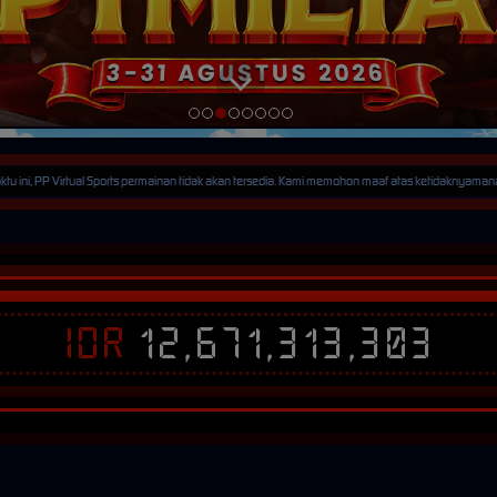
 Virtual Sports permainan tidak akan tersedia. Kami memohon maaf atas ketidaknyamanan yang m
IDR
12,671,313,303