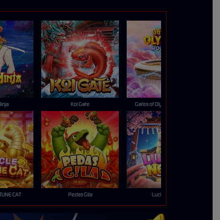
inja
Koi Gate
Gates of Olympus Roulette
TUNE CAT
Pedas Gila
Lucky Neko