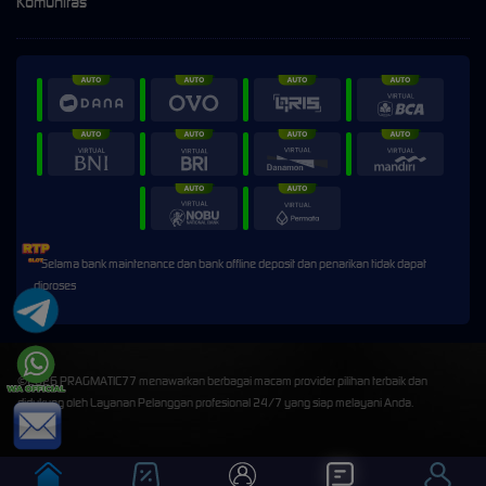
Komunitas
* Selama bank maintenance dan bank offline deposit dan penarikan tidak dapat
diproses
©2026 PRAGMATIC77 menawarkan berbagai macam provider pilihan terbaik dan
didukung oleh Layanan Pelanggan profesional 24/7 yang siap melayani Anda.