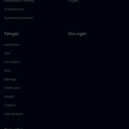
Responsible Gambling
Loyalty
Pusat Bantuan
Syarat dan Ketentuan
Kategori
Dukungan
Hot Games
Slots
Live Casino
Race
Olahraga
Crash Game
Arcade
E-Sports
Sabung Ayam