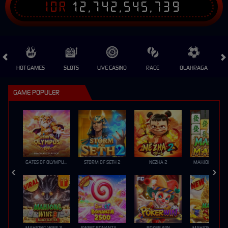
IDR
12,742,545,739
HOT GAMES
SLOTS
LIVE CASINO
RACE
OLAHRAGA
CRA
GAME POPULER
GATES OF OLYMPUS POP
STORM OF SETH 2
NEZHA 2
MAHJONG MAX
MAHJONG WINS 3 – BLACK SCATTER
SWEET BONANZA 2500
POKER WIN