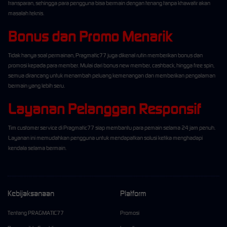
transparan, sehingga para pengguna bisa bermain dengan tenang tanpa khawatir akan
masalah teknis.
Bonus dan Promo Menarik
Tidak hanya soal permainan, Pragmatic77 juga dikenal rutin memberikan bonus dan
promosi kepada para member. Mulai dari bonus new member, cashback, hingga free spin,
semua dirancang untuk menambah peluang kemenangan dan memberikan pengalaman
bermain yang lebih seru.
Layanan Pelanggan Responsif
Tim customer service di Pragmatic77 siap membantu para pemain selama 24 jam penuh.
Layanan ini memudahkan pengguna untuk mendapatkan solusi ketika menghadapi
kendala selama bermain.
Kebijaksanaan
Platform
Tentang PRAGMATIC77
Promosi