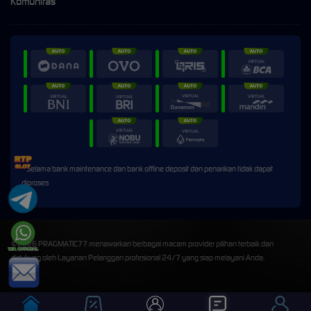
Komunitas
* Selama bank maintenance dan bank offline deposit dan penarikan tidak dapat
diproses
©2026 PRAGMATIC77 menawarkan berbagai macam provider pilihan terbaik dan
didukung oleh Layanan Pelanggan profesional 24/7 yang siap melayani Anda.